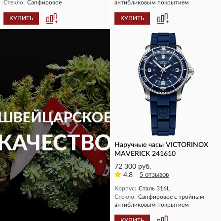
Стекло:
Сапфировое
антибликовым покрытием
КУПИТЬ
КУПИТЬ
Наручные часы VICTORINOX
MAVERICK 241610
72 300 руб.
4.8
5 отзывов
Корпус:
Сталь 316L
Стекло:
Сапфировое с тройным
антибликовым покрытием
КУПИТЬ
КУПИТЬ