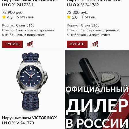
Наручные часы VICTORINOX
Наручные часы VICTORINOX
I.N.O.X. 241723.1
I.N.O.X. V 241769
72 900 руб.
72 300 руб.
4.8
6 отзывов
5.0
1 отзыв
Корпус:
Сталь 316L
Корпус:
Сталь 316L
Стекло:
Сапфировое с тройным
Стекло:
Сапфировое с тройным
антибликовым покрытием
антибликовым покрытием
КУПИТЬ
КУПИТЬ
Наручные часы VICTORINOX
I.N.O.X. V 241770