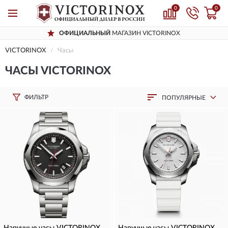
0
0
МАГАЗИН VICTORINOX
ДОСТАВИМ
ПО 
VICTORINOX
Часы
ЧАСЫ VICTORINOX
ФИЛЬТР
ПОПУЛЯРНЫЕ