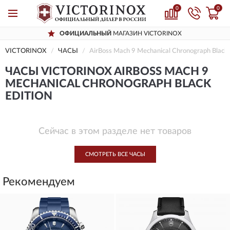
0
0
ОФИЦИАЛЬНЫЙ
МАГАЗИН VICTORINOX
VICTORINOX
ЧАСЫ
AirBoss Mach 9 Mechanical Chronograph Black 
ЧАСЫ VICTORINOX AIRBOSS MACH 9
MECHANICAL CHRONOGRAPH BLACK
EDITION
Сейчас в этом разделе нет товаров
СМОТРЕТЬ ВСЕ ЧАСЫ
Рекомендуем