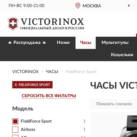
ПН-ВС 9:00-21:00
ОФИЦИАЛЬНЫЙ
МАГАЗИН VICTORINOX
МОСКВА
🔥 Распродажа 🔥
Ножи
Часы
Мультитулы
Кошельки
VICTORINOX
ЧАСЫ
FieldForce Sport
ЧАСЫ VIC
X
FIELDFORCE SPORT
СБРОСИТЬ ВСЕ ФИЛЬТРЫ
Показать сначала:
Модель
FieldForce Sport
1
Airboss
1