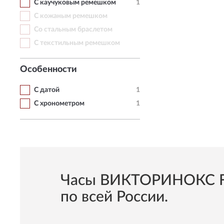
С каучуковым ремешком
1
С кожаным ремешком
Со стальным браслетом
С текстильным ремешком
Особенности
С датой
1
С хронометром
1
Часы ВИКТОРИНОКС Fie
по всей России.