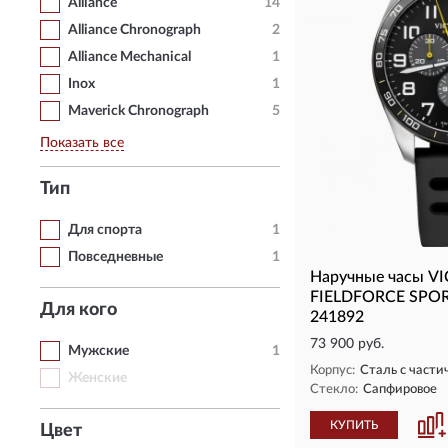
Alliance
14
Alliance Chronograph
2
Alliance Mechanical
1
Inox
1
Maverick Chronograph
5
Показать все
Тип
Для спорта
1
Повседневные
1
Наручные часы V
FIELDFORCE SP
Для кого
241892
73 900 руб.
Мужские
1
Корпус:
Сталь с част
Женские
Стекло:
Сапфировое
КУПИТЬ
Цвет