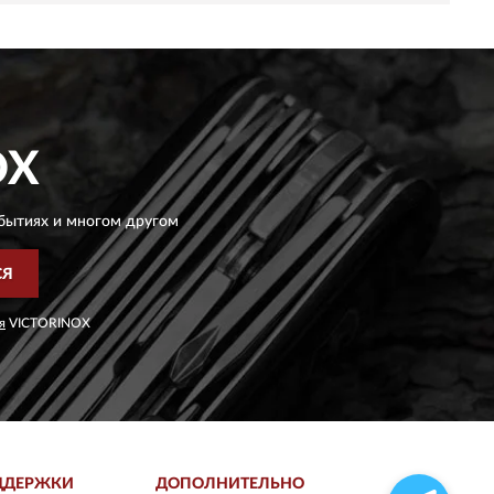
OX
бытиях и многом другом
СЯ
я
VICTORINOX
ДДЕРЖКИ
ДОПОЛНИТЕЛЬНО