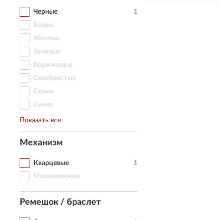
Черные
1
Белые
Желтые
Зеленые
Коричневые
Серебристые
Серые
Синие
Показать все
Механизм
Кварцевые
1
Механические
Ремешок / браслет