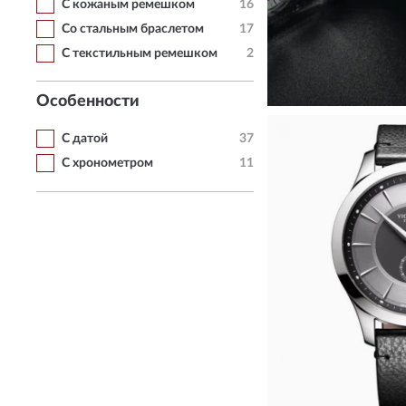
С кожаным ремешком
16
Со стальным браслетом
17
С текстильным ремешком
2
КУПИТЬ
Особенности
С датой
37
С хронометром
11