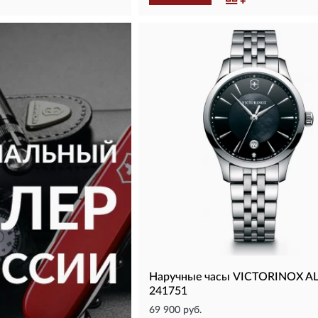
Наручные часы VICTORINOX A
241751
69 900 руб.