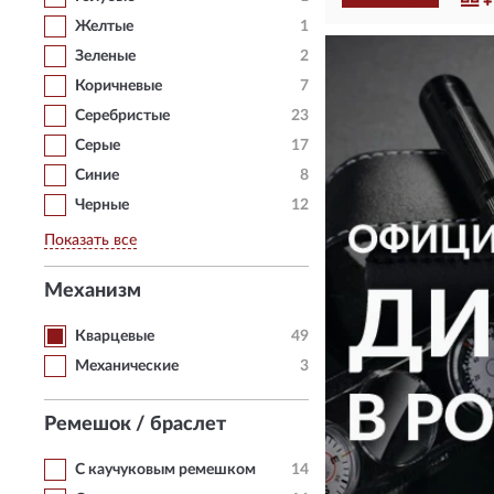
Желтые
1
Зеленые
2
Коричневые
7
Серебристые
23
Серые
17
Синие
8
Черные
12
Показать все
Механизм
Кварцевые
49
Механические
3
Ремешок / браслет
С каучуковым ремешком
14