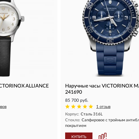
ICTORINOX ALLIANCE
Наручные часы VICTORINOX 
241690
85 700 руб.
ывов
1 отзыв
Корпус:
Сталь 316L
Стекло:
Сапфировое с тройным антиб
покрытием
КУПИТЬ