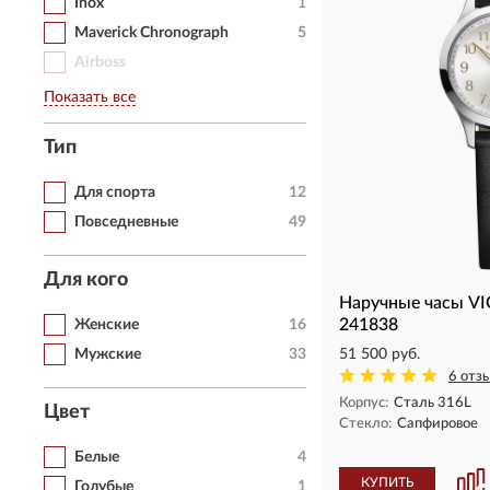
Inox
1
Maverick Chronograph
5
Airboss
Показать все
Тип
Для спорта
12
Повседневные
49
Для кого
Наручные часы V
241838
Женские
16
Мужские
33
51 500 руб.
6 отз
Корпус:
Сталь 316L
Цвет
Стекло:
Сапфировое
Белые
4
КУПИТЬ
Голубые
1