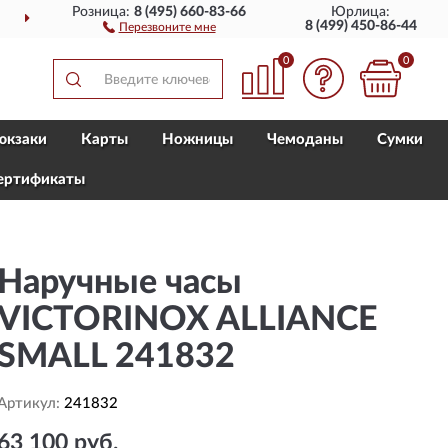
Розница:
8 (495) 660-83-66
Юрлица:
ВСЕЙ РОССИИ
ПОЛН
8 (499) 450-86-44
Перезвоните мне
0
0
юкзаки
Карты
Ножницы
Чемоданы
Сумки
ертификаты
Наручные часы
VICTORINOX ALLIANCE
SMALL 241832
Артикул:
241832
63 100 руб.