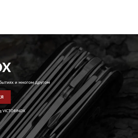
OX
бытиях и многом другом
СЯ
я
VICTORINOX