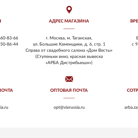
Н
АДРЕС МАГАЗИНА
ВР
660-83-66
г. Москва, м. Таганская,
450-86-44
ул. Большие Каменщики, д. 6, стр. 1
с 9
Справа от свадебного салона «Дом Весты»
(Ступеньки вниз, красная вывеска
«АРБА Дистрибьюшн»)
ПОЧТА
ОПТОВАЯ ПОЧТА
СОТ
ia.ru
opt@vixrussia.ru
arba.z