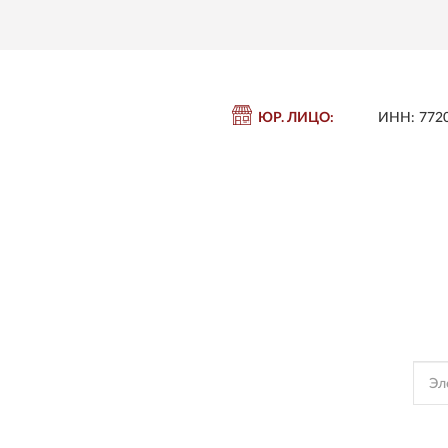
ЮР. ЛИЦО:
ИНН: 772
П
Подпишись, чтобы полу
Подписываясь