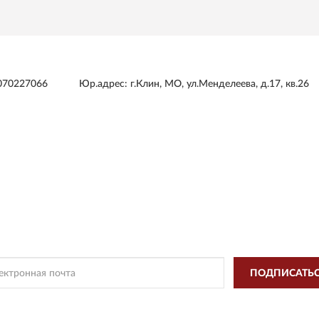
070227066
Юр.адрес: г.Клин, МО, ул.Менделеева, д.17, кв.26
ОДПИСКА
VICTORIN
чать информацию о эксклюзивных предложениях,
поступлениях, со
ПОДПИСАТЬ
, Вы соглашаетесь с
Политикой Конфиденциальности
и
Условиями пользовани