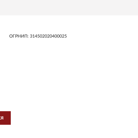
ОГРНИП: 314502020400025
OX
бытиях и многом другом
СЯ
я
VICTORINOX