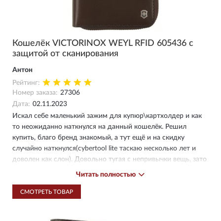
Кошелёк VICTORINOX WEYL RFID 605436 с
защитой от сканирования
Антон
Рейтинг:
Номер заказа:
27306
Дата:
02.11.2023
Искал себе маленький зажим для купюр\картхолдер и как
то неожиданно наткнулся на данный кошелёк. Решил
купить, благо бренд знакомый, а тут ещё и на скидку
случайно наткнулся(cybertool lite таскаю несколько лет и
доволен как слон). Довольно тугая с непривычки вещь, зато
с кучей карманов и очень качественно пошита. Понравилось
Читать полностью
что спокойно входят как наши деревянные так и доллары с
евро (последняя в старый зажим не влезала, особенно
СМОТРЕТЬ ТОВАР
смешно что на ней был оттиск символа евро). Еще в
комплекте была какая то странная тряпочка-чехол, для чего