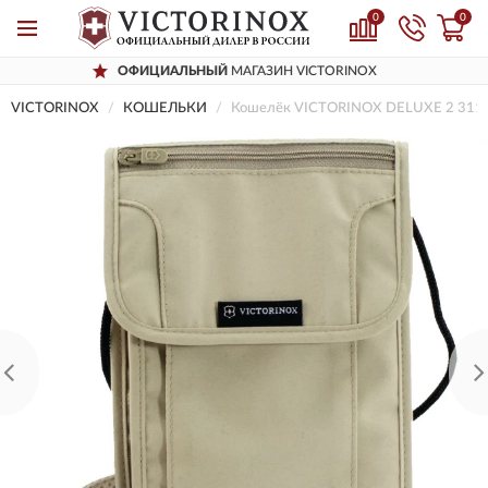
0
0
ФИЦИАЛЬНЫЙ
МАГАЗИН VICTORINOX
VICTORINOX
КОШЕЛЬКИ
Кошелёк VICTORINOX DELUXE 2 311