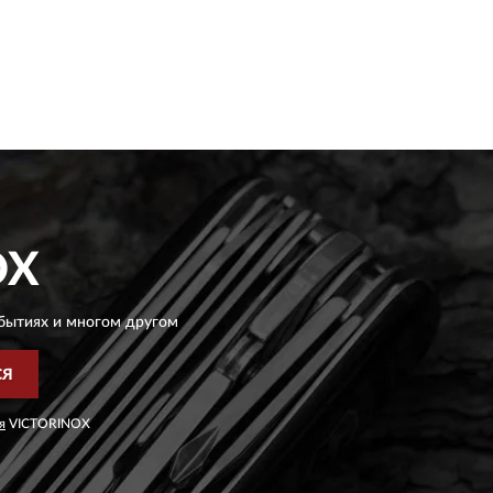
OX
бытиях и многом другом
СЯ
я
VICTORINOX