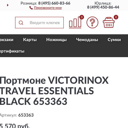
Розница:
8 (495) 660-83-66
Юрлица:
ОСТАВИМ
ПО ВСЕЙ РОССИИ
8 (499) 450-86-44
Перезвоните мне
0
0
юкзаки
Карты
Ножницы
Чемоданы
Сумки
ертификаты
Портмоне VICTORINOX
TRAVEL ESSENTIALS
BLACK 653363
Артикул:
653363
5 570 руб.