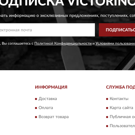
ОДПИСКА
VICTORIN
чать информацию о эксклюзивных предложениях,
поступлениях, со
ПОДПИСАТЬ
, Вы соглашаетесь с
Политикой Конфиденциальности
и
Условиями пользовани
ИНФОРМАЦИЯ
СЛУЖБА ПО
Доставка
Контакты
Оплата
Карта сайта
Возврат товара
Публичная о
Пользовател