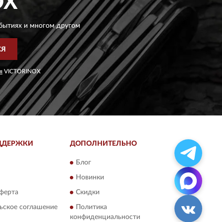
OX
бытиях и многом другом
СЯ
я
VICTORINOX
ДДЕРЖКИ
ДОПОЛНИТЕЛЬНО
Блог
Новинки
ферта
Скидки
ьское соглашение
Политика
конфиденциальности