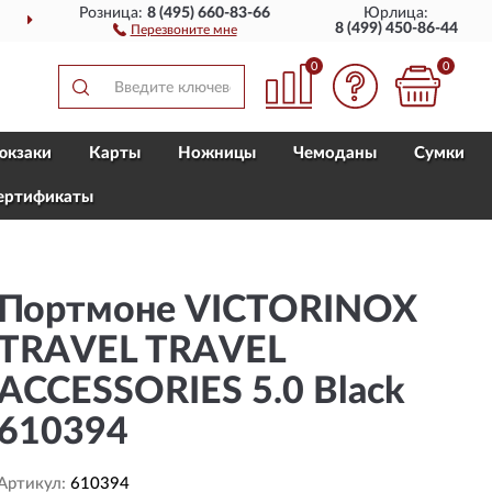
Розница:
8 (495) 660-83-66
Юрлица:
Й РОССИИ
ПОЛНЫЙ
А
8 (499) 450-86-44
Перезвоните мне
0
0
юкзаки
Карты
Ножницы
Чемоданы
Сумки
ертификаты
Портмоне VICTORINOX
TRAVEL TRAVEL
ACCESSORIES 5.0 Black
610394
Артикул:
610394