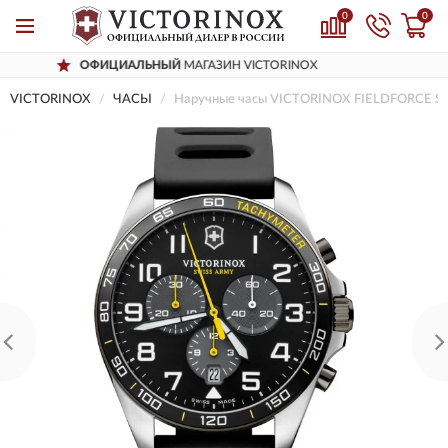
0
0
ЦИАЛЬНЫЙ
МАГАЗИН VICTORINOX
ДО
VICTORINOX
ЧАСЫ
Наручные часы VICTORINOX FIELDFORCE