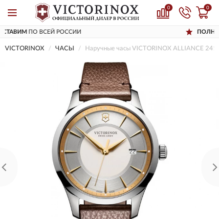
0
0
РОССИИ
ПОЛНЫЙ
АССОРТИМЕНТ Б
VICTORINOX
ЧАСЫ
Наручные часы VICTORINOX ALLIANCE 241