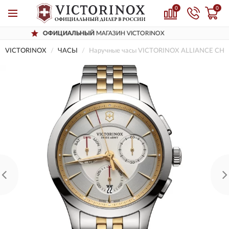
0
0
ИАЛЬНЫЙ
МАГАЗИН VICTORINOX
ДОС
VICTORINOX
ЧАСЫ
Наручные часы VICTORINOX ALLIANCE C