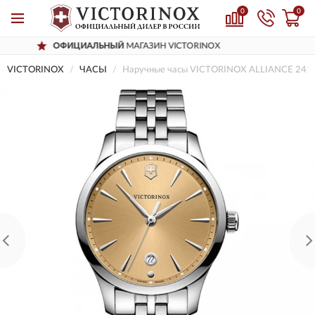
0
0
ИЦИАЛЬНЫЙ
МАГАЗИН VICTORINOX
Д
VICTORINOX
ЧАСЫ
Наручные часы VICTORINOX ALLIANCE 241