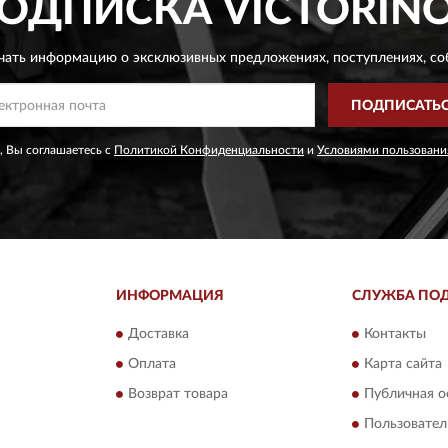
ОДПИСКА
VICTORIN
чать информацию о эксклюзивных предложениях,
поступлениях, со
ПОДПИСАТЬ
, Вы соглашаетесь с
Политикой Конфиденциальности
и
Условиями пользовани
ИНФОРМАЦИЯ
СЛУЖБА ПО
Доставка
Контакты
Оплата
Карта сайта
Возврат товара
Публичная о
Пользовател