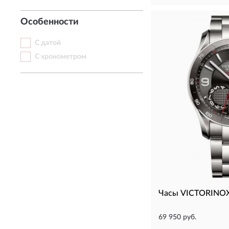
Особенности
С датой
С хронометром
Часы VICTORINOX
69 950 руб.