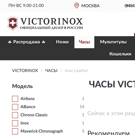
ПН-ВС 9:00-21:00
ОФИЦИАЛЬНЫЙ
МАГАЗИН VICTORINOX
МОСКВА
🔥 Распродажа 🔥
Ножи
Часы
Мультитулы
Кошельки
VICTORINOX
ЧАСЫ
Inox Leather
ЧАСЫ VIC
Модель
Airboss
1
Alliance
14
Сейчас в этом раз
Chrono Classic
1
Inox
1
Maverick Chronograph
5
Рекомендуем