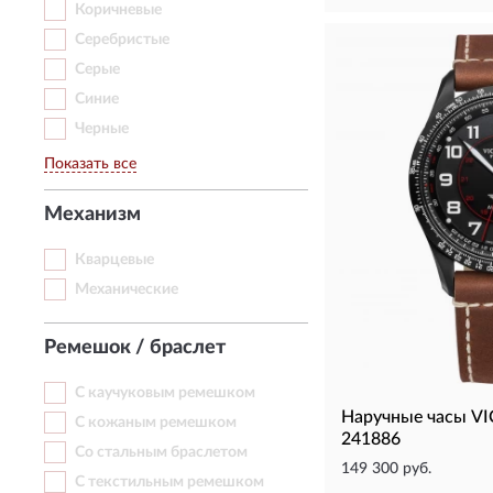
Коричневые
Серебристые
Серые
Синие
Черные
Показать все
Механизм
Кварцевые
Механические
Ремешок / браслет
С каучуковым ремешком
Наручные часы V
С кожаным ремешком
241886
Со стальным браслетом
149 300 руб.
С текстильным ремешком