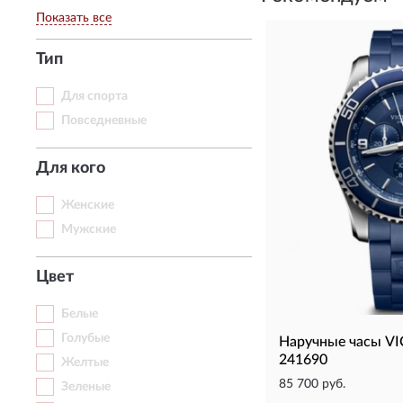
Показать все
Тип
Для спорта
Повседневные
Для кого
Женские
Мужские
Цвет
Белые
Голубые
Наручные часы 
241690
Желтые
85 700 руб.
Зеленые