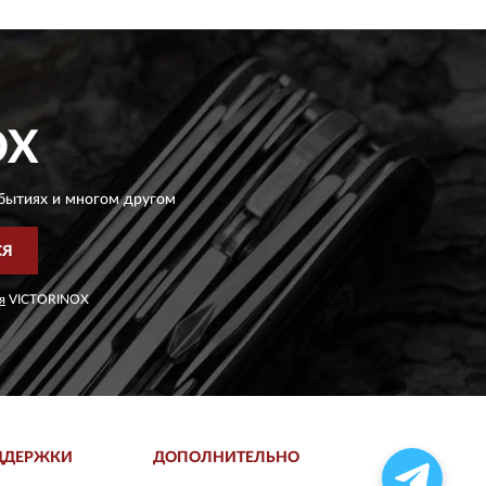
OX
бытиях и многом другом
СЯ
я
VICTORINOX
ДДЕРЖКИ
ДОПОЛНИТЕЛЬНО