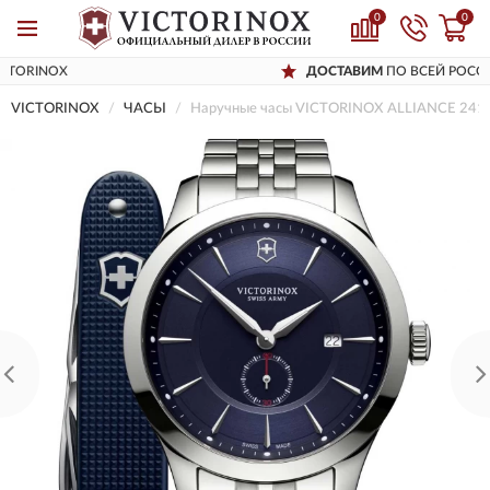
0
0
X
ДОСТАВИМ
ПО ВСЕЙ РОССИИ
VICTORINOX
ЧАСЫ
Наручные часы VICTORINOX ALLIANCE 241