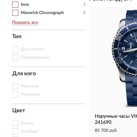
Inox
1
Maverick Chronograph
5
Показать все
Тип
Для спорта
Повседневные
Для кого
Женские
Мужские
Цвет
Наручные часы 
241690
Белые
85 700 руб.
Голубые