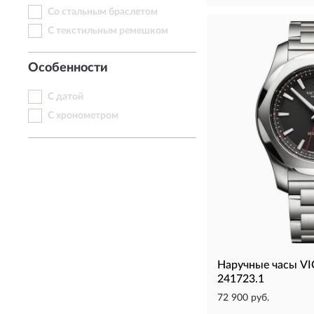
Со стальным браслетом
С текстильным ремешком
Особенности
С датой
С хронометром
Наручные часы VI
241723.1
72 900 руб.