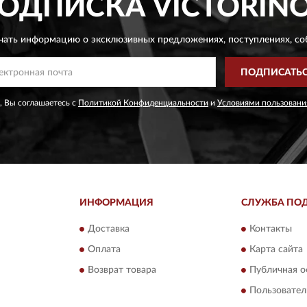
ОДПИСКА
VICTORIN
чать информацию о эксклюзивных предложениях,
поступлениях, со
ПОДПИСАТЬ
, Вы соглашаетесь с
Политикой Конфиденциальности
и
Условиями пользовани
ИНФОРМАЦИЯ
СЛУЖБА ПО
Доставка
Контакты
Оплата
Карта сайта
Возврат товара
Публичная о
Пользовател