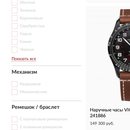
Желтые
Зеленые
Коричневые
Серебристые
Серые
Синие
Черные
Показать все
Механизм
Кварцевые
Механические
Ремешок / браслет
Наручные часы V
241886
С каучуковым ремешком
149 300 руб.
С кожаным ремешком