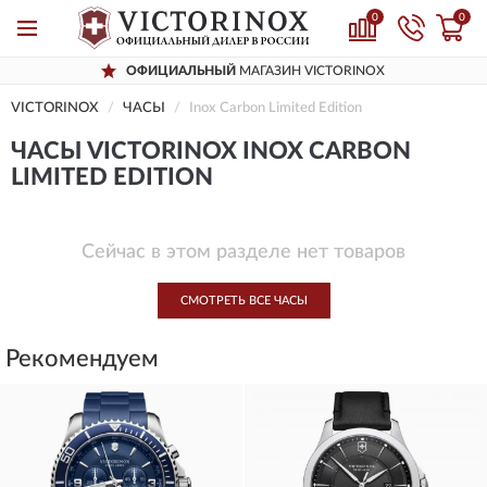
0
0
ОФИЦИАЛЬНЫЙ
МАГАЗИН VICTORINOX
VICTORINOX
ЧАСЫ
Inox Carbon Limited Edition
ЧАСЫ VICTORINOX INOX CARBON
LIMITED EDITION
Сейчас в этом разделе нет товаров
СМОТРЕТЬ ВСЕ ЧАСЫ
Рекомендуем