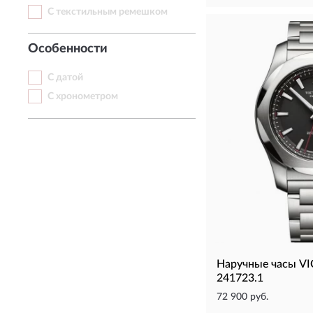
С текстильным ремешком
Особенности
С датой
С хронометром
Наручные часы VI
241723.1
72 900 руб.