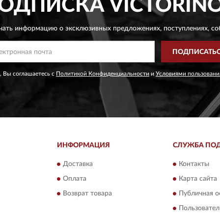
ОДПИСКА
VICTORIN
чать информацию о эксклюзивных предложениях,
поступлениях, со
ПОДПИСАТЬ
, Вы соглашаетесь с
Политикой Конфиденциальности
и
Условиями пользовани
ИНФОРМАЦИЯ
СЛУЖБА ПО
Доставка
Контакты
Оплата
Карта сайта
Возврат товара
Публичная о
Пользовател