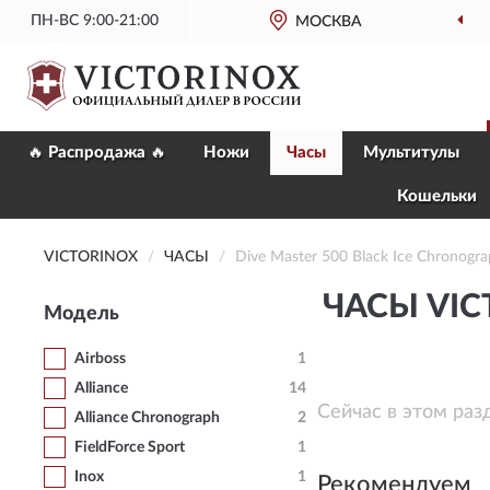
ПН-ВС 9:00-21:00
МОСКВА
🔥 Распродажа 🔥
Ножи
Часы
Мультитулы
Кошельки
VICTORINOX
ЧАСЫ
Dive Master 500 Black Ice Chronogr
ЧАСЫ VIC
Модель
Airboss
1
Alliance
14
Сейчас в этом раз
Alliance Chronograph
2
FieldForce Sport
1
Inox
1
Рекомендуем