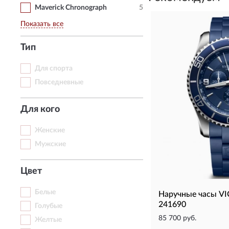
Maverick Chronograph
5
Показать все
Тип
Для спорта
Повседневные
Для кого
Женские
Мужские
Цвет
Белые
Наручные часы 
241690
Голубые
85 700 руб.
Желтые