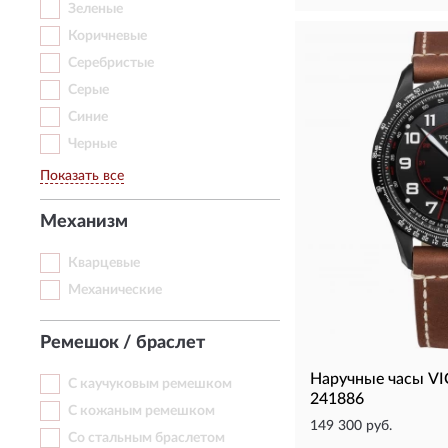
Зеленые
Коричневые
Серебристые
Серые
Синие
Черные
Показать все
Механизм
Кварцевые
Механические
Ремешок / браслет
Наручные часы V
С каучуковым ремешком
241886
С кожаным ремешком
149 300 руб.
Со стальным браслетом