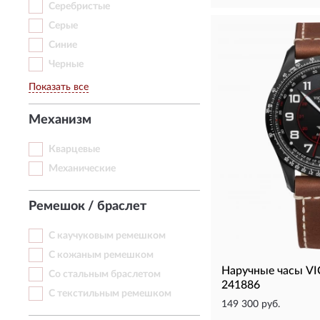
Серебристые
Серые
Синие
Черные
Показать все
Механизм
Кварцевые
Механические
Ремешок / браслет
С каучуковым ремешком
С кожаным ремешком
Наручные часы V
Со стальным браслетом
241886
С текстильным ремешком
149 300 руб.