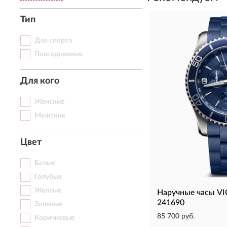
Тип
Для спорта
Повседневные
Для кого
Женские
Мужские
Цвет
Белые
Голубые
Желтые
Наручные часы 
241690
Зеленые
85 700 руб.
Коричневые