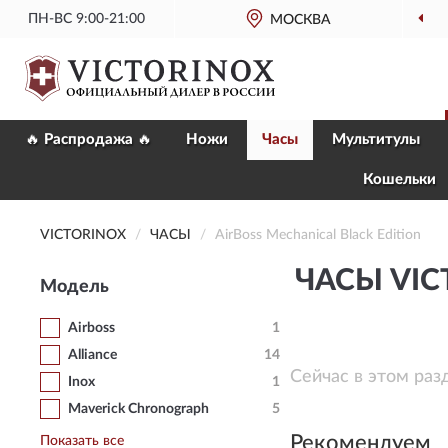
ПН-ВС 9:00-21:00
МОСКВА
🔥 Распродажа 🔥
Ножи
Часы
Мультитулы
Кошельки
VICTORINOX
ЧАСЫ
AirBoss Mechanical Black Edition
ЧАСЫ VIC
Модель
Airboss
1
Alliance
14
Сейчас в этом раз
Inox
1
Maverick Chronograph
5
Рекомендуем
Показать все