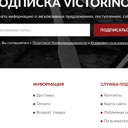
ОДПИСКА
VICTORIN
чать информацию о эксклюзивных предложениях,
поступлениях, со
ПОДПИСАТЬ
, Вы соглашаетесь с
Политикой Конфиденциальности
и
Условиями пользовани
ИНФОРМАЦИЯ
СЛУЖБА ПО
Доставка
Контакты
Оплата
Карта сайта
Возврат товара
Публичная о
Пользовател