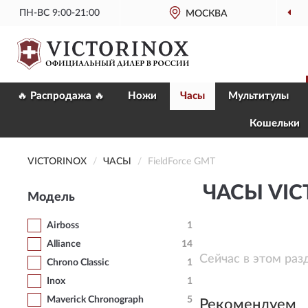
ПН-ВС 9:00-21:00
МОСКВА
🔥 Распродажа 🔥
Ножи
Часы
Мультитулы
Кошельки
VICTORINOX
ЧАСЫ
FieldForce GMT
ЧАСЫ VIC
Модель
Airboss
1
Alliance
14
Сейчас в этом раз
Chrono Classic
1
Inox
1
Maverick Chronograph
5
Рекомендуем