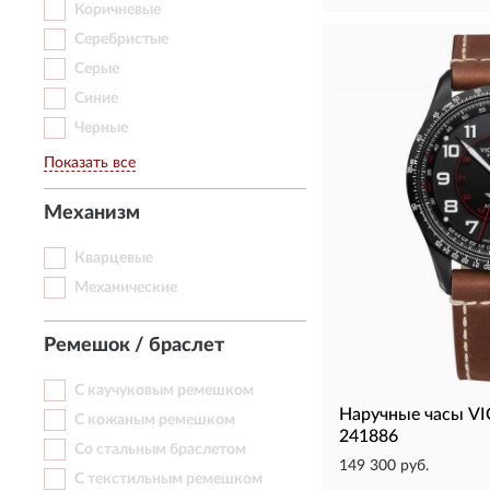
Коричневые
Серебристые
Серые
Синие
Черные
Показать все
Механизм
Кварцевые
Механические
Ремешок / браслет
С каучуковым ремешком
Наручные часы V
С кожаным ремешком
241886
Со стальным браслетом
149 300 руб.
С текстильным ремешком