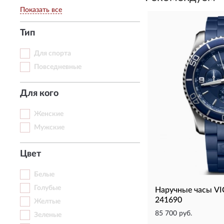
Показать все
Тип
Для спорта
Повседневные
Для кого
Женские
Мужские
Цвет
Белые
Голубые
Наручные часы 
241690
Желтые
85 700 руб.
Зеленые