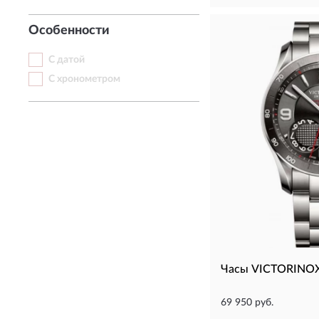
Особенности
С датой
С хронометром
Часы VICTORINOX
69 950 руб.