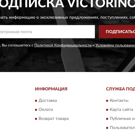
ОДПИСКА
VICTORIN
чать информацию о эксклюзивных предложениях,
поступлениях, со
ПОДПИСАТЬ
, Вы соглашаетесь с
Политикой Конфиденциальности
и
Условиями пользовани
ИНФОРМАЦИЯ
СЛУЖБА ПО
Доставка
Контакты
Оплата
Карта сайта
Возврат товара
Публичная о
Пользовател