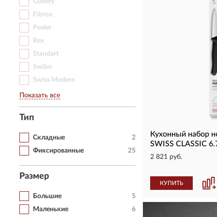
Cutlery
Fibrox
Peeler
Rex
Standart
Swibo
Swiss Modern
Показать все
Тип
Кухонный набор 
Складные
2
SWISS CLASSIC 6.
Фиксированные
25
2 821 руб.
Размер
КУПИТЬ
Большие
5
Маленькие
6