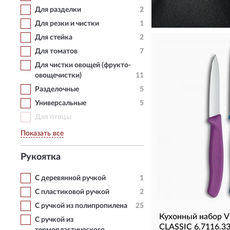
Для разделки
2
КУПИТЬ
Для резки и чистки
1
Для стейка
2
Для томатов
7
Для чистки овощей (фрукто-
овощечистки)
11
Разделочные
5
Универсальные
5
Для птицы
Показать все
Рукоятка
С деревянной ручкой
1
С пластиковой ручкой
2
С ручкой из полипропилена
25
Кухонный набор 
С ручкой из
CLASSIC 6.7116.3