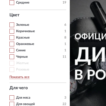
Средние
19
Цвет
Зеленые
6
Коричневые
1
Красные
8
Оранжевые
1
Синие
1
Черные
11
Желтые
Розовые
Показать все
Для чего
Для мяса
3
Для овощей
22