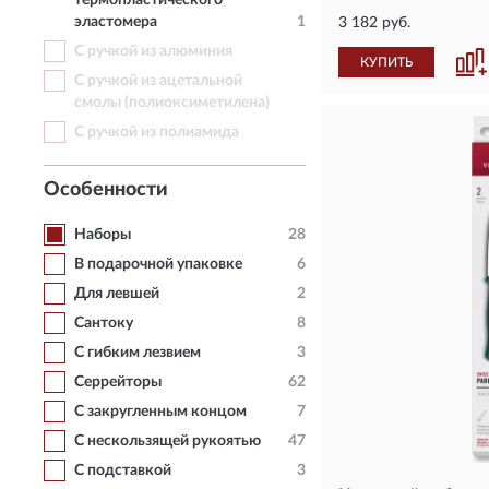
термопластического
эластомера
1
3 182 руб.
С ручкой из алюминия
КУПИТЬ
С ручкой из ацетальной
смолы (полиоксиметилена)
С ручкой из полиамида
Особенности
Наборы
28
В подарочной упаковке
6
Для левшей
2
Сантоку
8
С гибким лезвием
3
Серрейторы
62
С закругленным концом
7
С нескользящей рукоятью
47
С подставкой
3