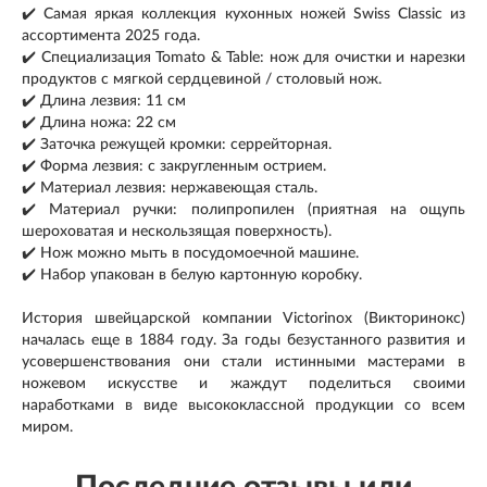
✔️ Самая яркая коллекция кухонных ножей Swiss Classic из
ассортимента 2025 года.
✔️ Специализация Tomato & Table: нож для очистки и нарезки
продуктов с мягкой сердцевиной / столовый нож.
✔️ Длина лезвия: 11 см
✔️ Длина ножа: 22 см
✔️ Заточка режущей кромки: серрейторная.
✔️ Форма лезвия: с закругленным острием.
✔️ Материал лезвия: нержавеющая сталь.
✔️ Материал ручки: полипропилен (приятная на ощупь
шероховатая и нескользящая поверхность).
✔️ Нож можно мыть в посудомоечной машине.
✔️ Набор упакован в белую картонную коробку.
История швейцарской компании Victorinox (Викторинокс)
началась еще в 1884 году. За годы безустанного развития и
усовершенствования они стали истинными мастерами в
ножевом искусстве и жаждут поделиться своими
наработками в виде высококлассной продукции со всем
миром.