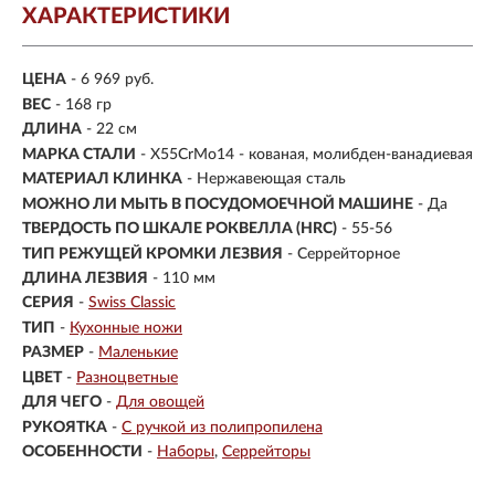
ХАРАКТЕРИСТИКИ
ЦЕНА
- 6 969 руб.
ВЕС
- 168 гр
ДЛИНА
- 22 см
МАРКА СТАЛИ
- X55CrMo14 - кованая, молибден-ванадиевая
МАТЕРИАЛ КЛИНКА
-
Нержавеющая сталь
МОЖНО ЛИ МЫТЬ В ПОСУДОМОЕЧНОЙ МАШИНЕ
- Да
ТВЕРДОСТЬ ПО ШКАЛЕ РОКВЕЛЛА (HRC)
- 55-56
ТИП РЕЖУЩЕЙ КРОМКИ ЛЕЗВИЯ
- Серрейторное
ДЛИНА ЛЕЗВИЯ
- 110 мм
СЕРИЯ
-
Swiss Classic
ТИП
-
Кухонные ножи
РАЗМЕР
-
Маленькие
ЦВЕТ
-
Разноцветные
ДЛЯ ЧЕГО
-
Для овощей
РУКОЯТКА
-
С ручкой из полипропилена
ОСОБЕННОСТИ
-
Наборы
Серрейторы