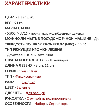
ХАРАКТЕРИСТИКИ
ЦЕНА
- 3 384 руб.
ВЕС
- 91 гр
МАРКА СТАЛИ
- X50CrMoV15 - прокатная, молибден-ванадиевая
МОЖНО ЛИ МЫТЬ В ПОСУДОМОЕЧНОЙ МАШИНЕ
- Да
ТВЕРДОСТЬ ПО ШКАЛЕ РОКВЕЛЛА (HRC)
- 55-56
ТИП РЕЖУЩЕЙ КРОМКИ ЛЕЗВИЯ
- Двусторонняя симметричная
СТРАНА ИЗГОТОВИТЕЛЬ
- Швейцария
ДЛИНА ЛЕЗВИЯ
- 8 см; 11 см
СЕРИЯ
-
Swiss Classic
ТИП
-
Фиксированные
РАЗМЕР
-
Средние
ЦВЕТ
-
Зеленые
ДЛЯ ЧЕГО
-
Для овощей
РУКОЯТКА
-
С ручкой из полипропилена
ОСОБЕННОСТИ
-
Наборы
Серрейторы