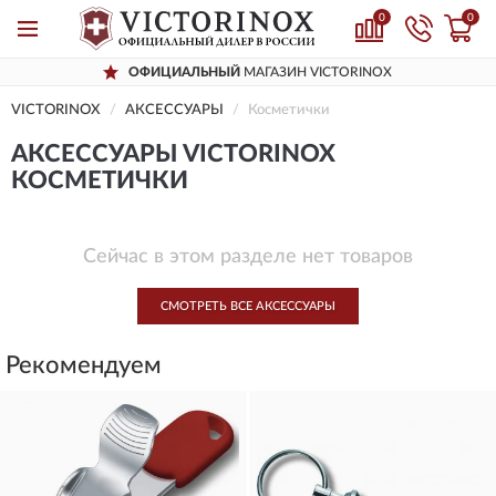
0
0
ОФИЦИАЛЬНЫЙ
МАГАЗИН VICTORINOX
VICTORINOX
AКСЕССУАРЫ
Косметички
AКСЕССУАРЫ VICTORINOX
КОСМЕТИЧКИ
Сейчас в этом разделе нет товаров
СМОТРЕТЬ ВСЕ AКСЕССУАРЫ
Рекомендуем