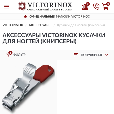
0
0
ОФИЦИАЛЬНЫЙ
МАГАЗИН VICTORINOX
VICTORINOX
AКСЕССУАРЫ
Кусачки для ногтей (книпсеры)
AКСЕССУАРЫ VICTORINOX КУСАЧКИ
ДЛЯ НОГТЕЙ (КНИПСЕРЫ)
1
ФИЛЬТР
ПОПУЛЯРНЫЕ