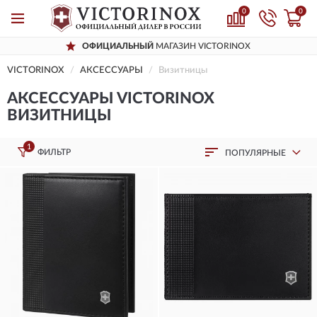
0
0
ОФИЦИАЛЬНЫЙ
МАГАЗИН VICTORINOX
VICTORINOX
AКСЕССУАРЫ
Визитницы
AКСЕССУАРЫ VICTORINOX
ВИЗИТНИЦЫ
1
ФИЛЬТР
ПОПУЛЯРНЫЕ