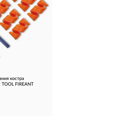
ания костра
 TOOL FIREANT