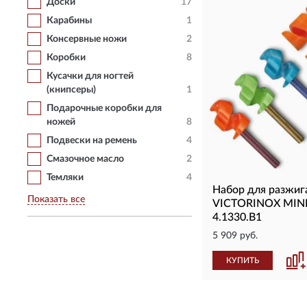
Доски
17
Карабины
1
Консервные ножи
2
Коробки
8
Кусачки для ногтей
(книпсеры)
1
Подарочные коробки для
ножей
8
Подвески на ремень
4
Смазочное масло
2
Темляки
4
Набор для разжиг
Показать все
VICTORINOX MINI
4.1330.B1
5 909 руб.
КУПИТЬ