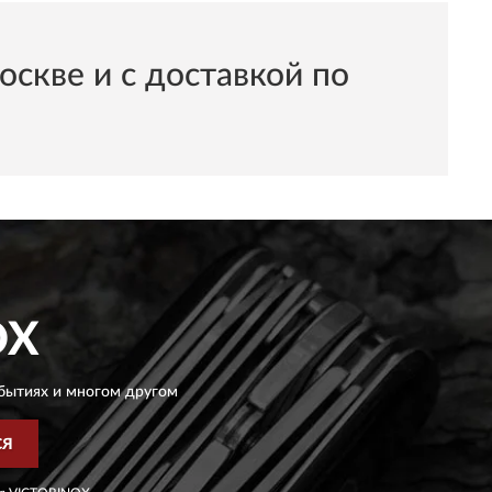
кве и с доставкой по
OX
бытиях и многом другом
СЯ