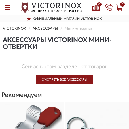
0
0
ОФИЦИАЛЬНЫЙ
МАГАЗИН VICTORINOX
VICTORINOX
AКСЕССУАРЫ
Мини-отвертки
AКСЕССУАРЫ VICTORINOX МИНИ-
ОТВЕРТКИ
Сейчас в этом разделе нет товаров
СМОТРЕТЬ ВСЕ AКСЕССУАРЫ
Рекомендуем