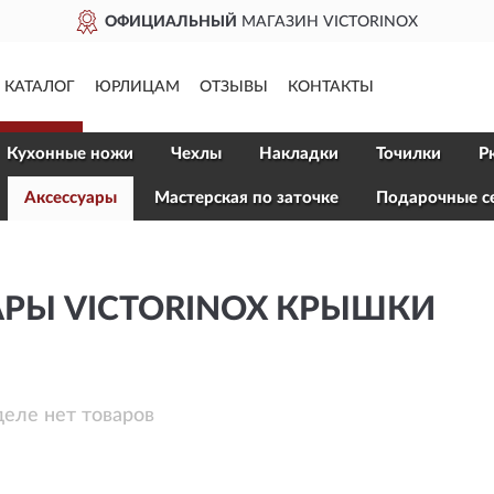
Й
МАГАЗИН VICTORINOX
КАТАЛОГ
ЮРЛИЦАМ
ОТЗЫВЫ
КОНТАКТЫ
Кухонные ножи
Чехлы
Накладки
Точилки
Р
Aксессуары
Мастерская по заточке
Подарочные с
АРЫ VICTORINOX КРЫШКИ
деле нет товаров