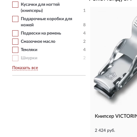
Кусачки для ногтей
(книпсеры)
1
Подарочные коробки для
ножей
8
Подвески на ремень
4
Смазочное масло
2
Темляки
4
Шнурки
2
Показать все
Книпсер VICTORI
2 424 руб.