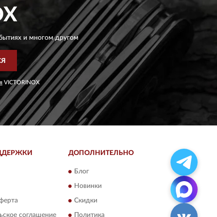
OX
бытиях и многом другом
СЯ
я
VICTORINOX
ДДЕРЖКИ
ДОПОЛНИТЕЛЬНО
Блог
Новинки
ферта
Скидки
ьское соглашение
Политика