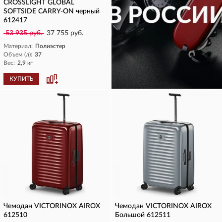
CROSSLIGHT GLOBAL
SOFTSIDE CARRY-ON черный
612417
53 935 руб.
37 755 руб.
Материал:
Полиэстер
Объем (л):
37
Вес:
2,9 кг
КУПИТЬ
КУПИТЬ
Чемодан VICTORINOX AIROX
Чемодан VICTORINOX AIROX
612510
Большой 612511