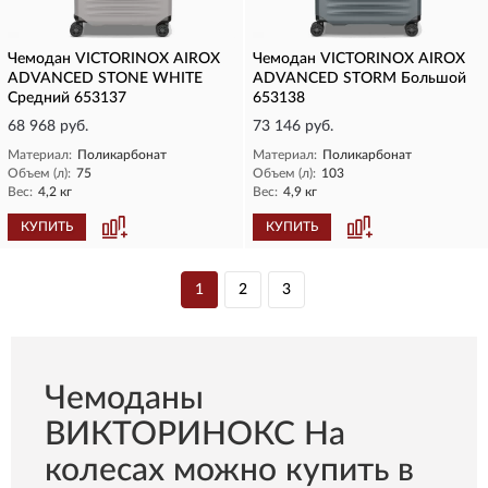
Чемодан VICTORINOX AIROX
Чемодан VICTORINOX AIROX
ADVANCED STONE WHITE
ADVANCED STORM Большой
Средний 653137
653138
68 968 руб.
73 146 руб.
Материал:
Поликарбонат
Материал:
Поликарбонат
Объем (л):
75
Объем (л):
103
Вес:
4,2 кг
Вес:
4,9 кг
КУПИТЬ
КУПИТЬ
1
2
3
Чемоданы
ВИКТОРИНОКС На
колесах можно купить в