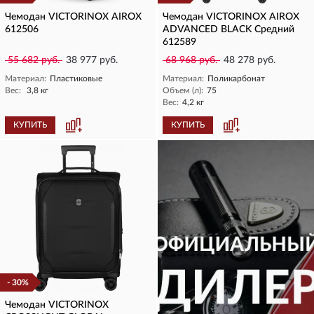
Чемодан VICTORINOX AIROX
Чемодан VICTORINOX AIROX
612506
ADVANCED BLACK Средний
612589
55 682 руб.
38 977 руб.
68 968 руб.
48 278 руб.
Материал:
Пластиковые
Материал:
Поликарбонат
Вес:
3,8 кг
Объем (л):
75
Вес:
4,2 кг
КУПИТЬ
КУПИТЬ
- 30%
Чемодан VICTORINOX