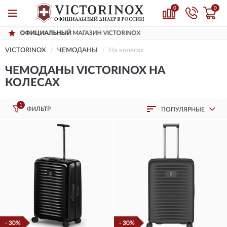
0
0
ЗИН VICTORINOX
ДОСТАВИМ
ПО ВСЕЙ
VICTORINOX
ЧЕМОДАНЫ
На колесах
ЧЕМОДАНЫ VICTORINOX НА
КОЛЕСАХ
1
ФИЛЬТР
ПОПУЛЯРНЫЕ
- 30%
- 30%