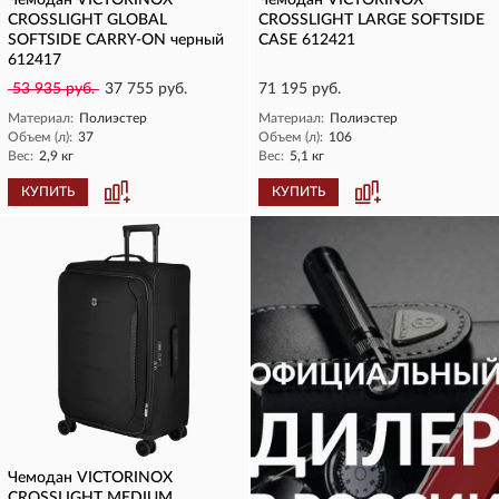
Чемодан VICTORINOX
Чемодан VICTORINOX
CROSSLIGHT GLOBAL
CROSSLIGHT LARGE SOFTSIDE
SOFTSIDE CARRY-ON черный
CASE 612421
612417
53 935 руб.
37 755 руб.
71 195 руб.
Материал:
Полиэстер
Материал:
Полиэстер
Объем (л):
37
Объем (л):
106
Вес:
2,9 кг
Вес:
5,1 кг
КУПИТЬ
КУПИТЬ
Чемодан VICTORINOX
CROSSLIGHT MEDIUM