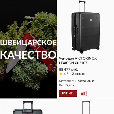
Чемодан VICTORINOX
LEXICON 602107
88 477 руб.
4.5
2 отзыва
Материал:
Пластиковые
Вес:
5,28 кг
КУПИТЬ
КУПИТЬ