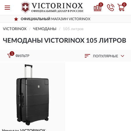
0
0
ФИЦИАЛЬНЫЙ
МАГАЗИН VICTORINOX
Д
VICTORINOX
ЧЕМОДАНЫ
105 литров
ЧЕМОДАНЫ VICTORINOX 105 ЛИТРОВ
1
ФИЛЬТР
ПОПУЛЯРНЫЕ