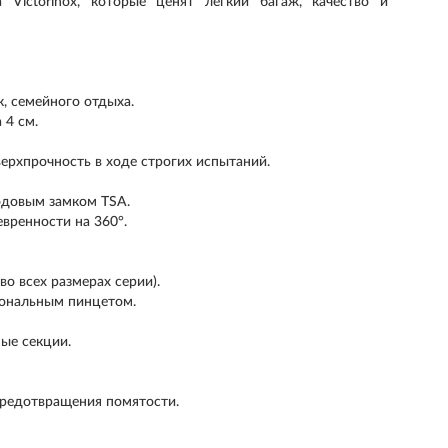
Victorinox, которые ценят легкий багаж, качество и
, семейного отдыха.
 4 см.
верхпрочность в ходе строгих испытаний.
одовым замком TSA.
евренности на 360°.
во всех размерах серии).
иональным пинцетом.
ые секции.
предотвращения помятости.