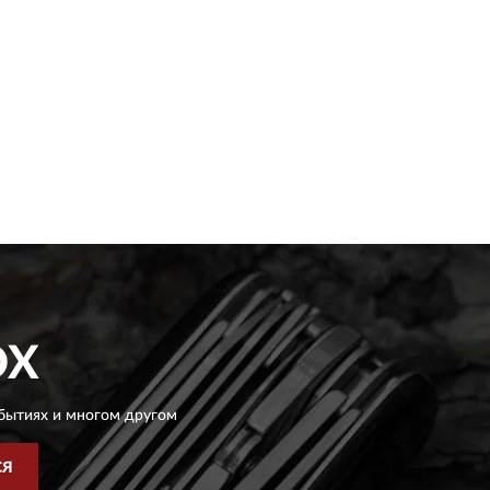
OX
бытиях и многом другом
СЯ