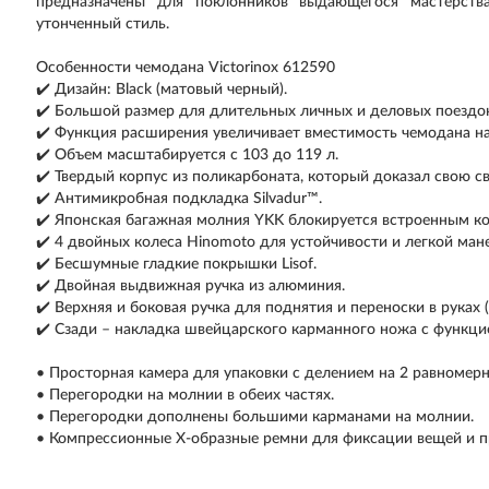
предназначены для поклонников выдающегося мастерства 
утонченный стиль.
Особенности чемодана Victorinox 612590
✔️ Дизайн: Black (матовый черный).
✔️ Большой размер для длительных личных и деловых поездок
✔️ Функция расширения увеличивает вместимость чемодана на
✔️ Объем масштабируется с 103 до 119 л.
✔️ Твердый корпус из поликарбоната, который доказал свою с
✔️ Антимикробная подкладка Silvadur™.
✔️ Японская багажная молния YKK блокируется встроенным к
✔️ 4 двойных колеса Hinomoto для устойчивости и легкой ман
✔️ Бесшумные гладкие покрышки Lisof.
✔️ Двойная выдвижная ручка из алюминия.
✔️ Верхняя и боковая ручка для поднятия и переноски в руках (
✔️ Сзади – накладка швейцарского карманного ножа с функц
• Просторная камера для упаковки с делением на 2 равномерн
• Перегородки на молнии в обеих частях.
• Перегородки дополнены большими карманами на молнии.
• Компрессионные Х-образные ремни для фиксации вещей и 