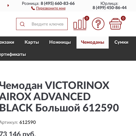
Розница:
8 (495) 660-83-66
Юрлица:
 РОССИИ
ПОЛНЫЙ
АС
8 (499) 450-86-44
Перезвоните мне
0
0
юкзаки
Карты
Ножницы
Чемоданы
Сумки
ертификаты
Чемодан VICTORINOX
AIROX ADVANCED
BLACK Большой 612590
Артикул:
612590
73 146 руб.