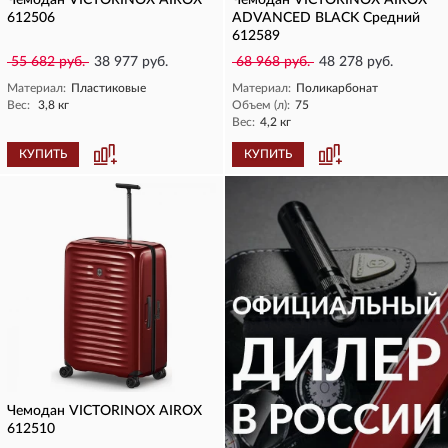
Чемодан VICTORINOX AIROX
Чемодан VICTORINOX AIROX
612506
ADVANCED BLACK Средний
612589
55 682 руб.
38 977 руб.
68 968 руб.
48 278 руб.
Материал:
Пластиковые
Материал:
Поликарбонат
Вес:
3,8 кг
Объем (л):
75
Вес:
4,2 кг
КУПИТЬ
КУПИТЬ
Чемодан VICTORINOX AIROX
612510