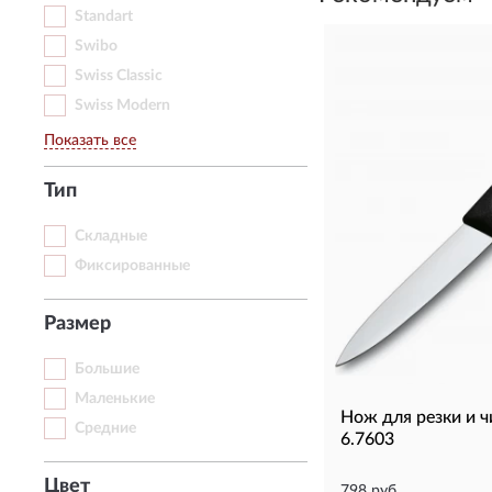
Standart
Swibo
Swiss Classic
Swiss Modern
Показать все
Тип
Складные
Фиксированные
Размер
Большие
Маленькие
Нож для резки и 
Средние
6.7603
Цвет
798 руб.