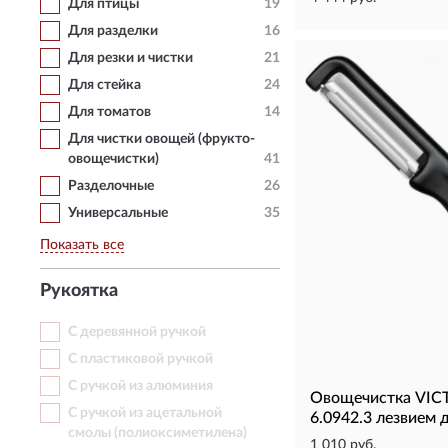
Для птицы
19
Для разделки
16
Для резки и чистки
21
Для стейка
24
Для томатов
14
Для чистки овощей (фрукто-
овощечистки)
41
Разделочные
26
Универсальные
35
Показать все
Рукоятка
С деревянной ручкой
С пластиковой ручкой
С ручкой из алюминия
Овощечистка VIC
С ручкой из ацетальной
6.0942.3 лезвием 
смолы (полиоксиметилена)
1 010 руб.