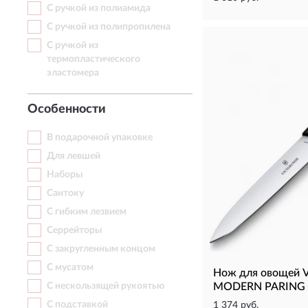
С ручкой из полиамида
С ручкой из полипропилена
С ручкой из
термопластического
эластомера
Особенности
В подарочной упаковке
Для левшей
Наборы
Сантоку
С гибким лезвием
Серрейторы
С закругленным концом
С мусатом
Нож для овощей 
С нескользящей рукоятью
MODERN PARING 6
С подставкой
1 374 руб.