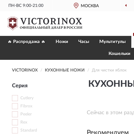
ПН-ВС 9:00-21:00
МОСКВА
🔥 Распродажа 🔥
Ножи
Часы
Мультитулы
Кошельки
VICTORINOX
КУХОННЫЕ НОЖИ
Для чистки яблок
КУХОННЫ
Серия
Cutlery
Fibrox
Сейчас в этом раз
Peeler
Rex
Standard
Рекомендуем