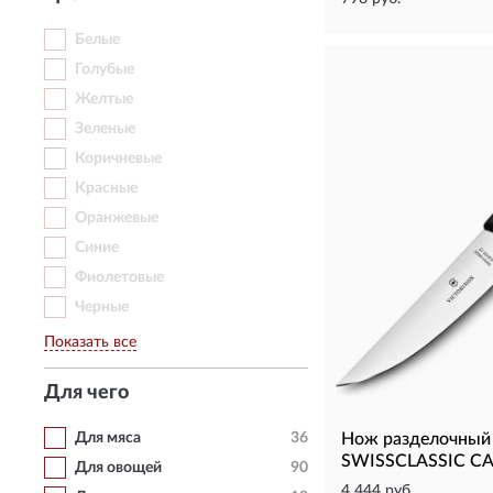
Белые
Голубые
Желтые
Зеленые
Коричневые
Красные
Оранжевые
Синие
Фиолетовые
Черные
Показать все
Для чего
Для мяса
36
Нож разделочный
SWISSCLASSIC CA
Для овощей
90
4 444 руб.