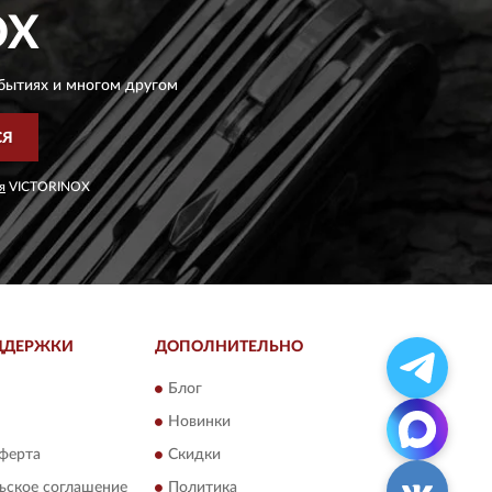
OX
бытиях и многом другом
СЯ
я
VICTORINOX
ДДЕРЖКИ
ДОПОЛНИТЕЛЬНО
Блог
Новинки
ферта
Скидки
ьское соглашение
Политика