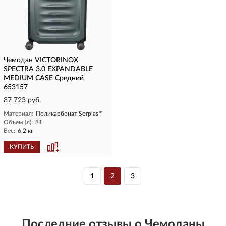
Чемодан VICTORINOX
SPECTRA 3.0 EXPANDABLE
MEDIUM CASE Средний
653157
87 723 руб.
Материал:
Поликарбонат Sorplas™
Объем (л):
81
Вес:
6,2 кг
КУПИТЬ
1
2
3
Последние отзывы о Чемоданы