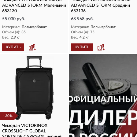
Чемодан VICTORINOX AIROX
Чемодан VICTORINOX AIROX
ADVANCED STORM Маленький
ADVANCED STORM Средний
653130
653136
55 030 руб.
68 968 руб.
Материал:
Поликарбонат
Материал:
Поликарбонат
Объем (л):
35
Объем (л):
75
Вес:
2,9 кг
Вес:
4,2 кг
КУПИТЬ
КУПИТЬ
- 30%
Чемодан VICTORINOX
CROSSLIGHT GLOBAL
SOFTSIDE CARRY-ON черный