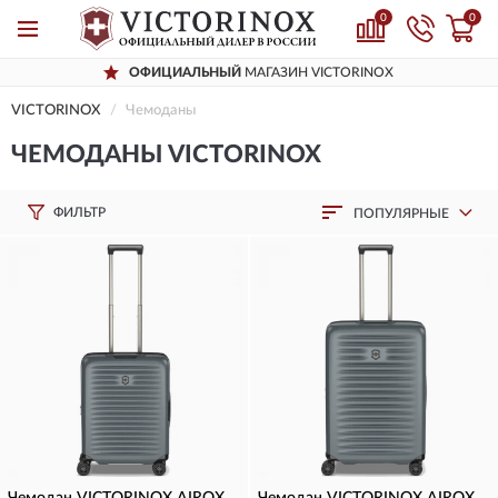
0
0
ЫЙ
МАГАЗИН VICTORINOX
ДОСТАВИМ
П
VICTORINOX
Чемоданы
ЧЕМОДАНЫ VICTORINOX
ФИЛЬТР
ПОПУЛЯРНЫЕ