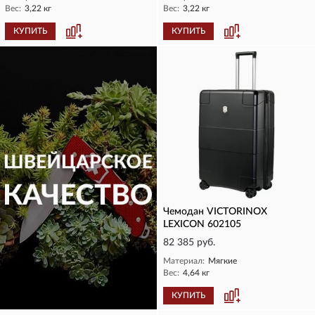
Вес:
3,22 кг
Вес:
3,22 кг
КУПИТЬ
КУПИТЬ
Чемодан VICTORINOX
LEXICON 602105
82 385 руб.
Материал:
Мягкие
Вес:
4,64 кг
КУПИТЬ
КУПИТЬ