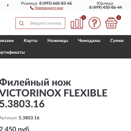
Розница:
8 (495) 660-83-66
Юрлица:
ИИ
ПОЛНЫЙ
АССОРТИ
8 (499) 450-86-44
Перезвоните мне
0
0
юкзаки
Карты
Ножницы
Чемоданы
Сумки
ертификаты
Филейный нож
VICTORINOX FLEXIBLE
5.3803.16
Артикул:
5.3803.16
2 450 руб.