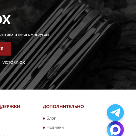
OX
бытиях и многом другом
СЯ
я
VICTORINOX
ДДЕРЖКИ
ДОПОЛНИТЕЛЬНО
Блог
Новинки