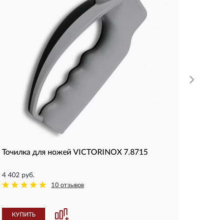
1 172 р
КУП
Точилка для ножей VICTORINOX 7.8715
4 402 руб.
10 отзывов
КУПИТЬ