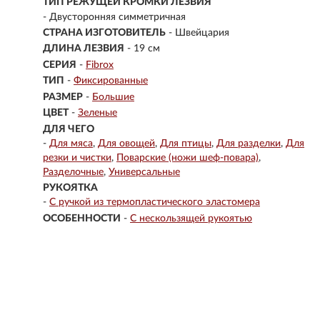
ТИП РЕЖУЩЕЙ КРОМКИ ЛЕЗВИЯ
- Двусторонняя симметричная
СТРАНА ИЗГОТОВИТЕЛЬ
- Швейцария
ДЛИНА ЛЕЗВИЯ
- 19 см
СЕРИЯ
-
Fibrox
ТИП
-
Фиксированные
РАЗМЕР
-
Большие
ЦВЕТ
-
Зеленые
ДЛЯ ЧЕГО
-
Для мяса
Для овощей
Для птицы
Для разделки
Для
резки и чистки
Поварские (ножи шеф-повара)
Разделочные
Универсальные
РУКОЯТКА
-
С ручкой из термопластического эластомера
ОСОБЕННОСТИ
-
С нескользящей рукоятью