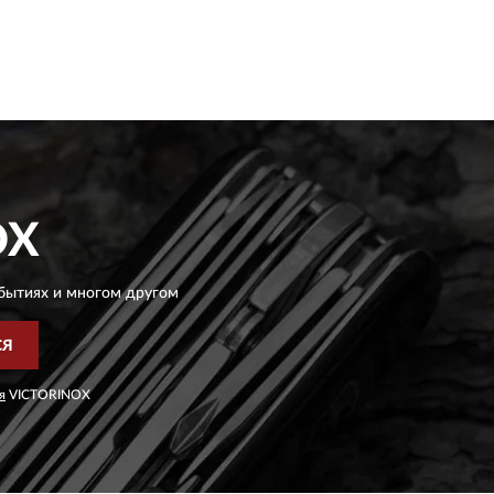
OX
бытиях и многом другом
СЯ
я
VICTORINOX