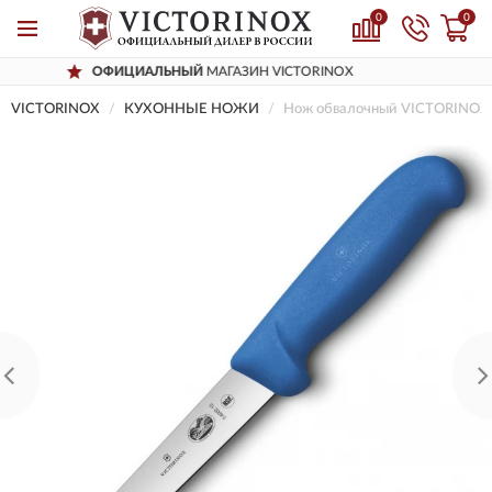
0
0
АЛЬНЫЙ
МАГАЗИН VICTORINOX
ДОСТ
VICTORINOX
КУХОННЫЕ НОЖИ
Нож обвалочный VICTORINOX 