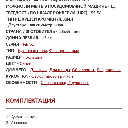
МАТЕРИАЛ КЛИНКА
-
Нержавеющая сталь
МОЖНО ЛИ МЫТЬ В ПОСУДОМОЕЧНОЙ МАШИНЕ
- Да
ТВЕРДОСТЬ ПО ШКАЛЕ РОКВЕЛЛА (HRC)
- 55-56
ТИП РЕЖУЩЕЙ КРОМКИ ЛЕЗВИЯ
- Двусторонняя симметричная
СТРАНА ИЗГОТОВИТЕЛЬ
- Швейцария
ДЛИНА ЛЕЗВИЯ
- 15 см
СЕРИЯ
-
Fibrox
ТИП
-
Кухонные ножи
Фиксированные
РАЗМЕР
-
Большие
ЦВЕТ
-
Синие
ДЛЯ ЧЕГО
-
Для мяса
Для птицы
Обвалочные
Разделочные
РУКОЯТКА
-
С пластиковой ручкой
ОСОБЕННОСТИ
-
С нескользящей рукоятью
КОМПЛЕКТАЦИЯ
Кухонный нож
Упаковка