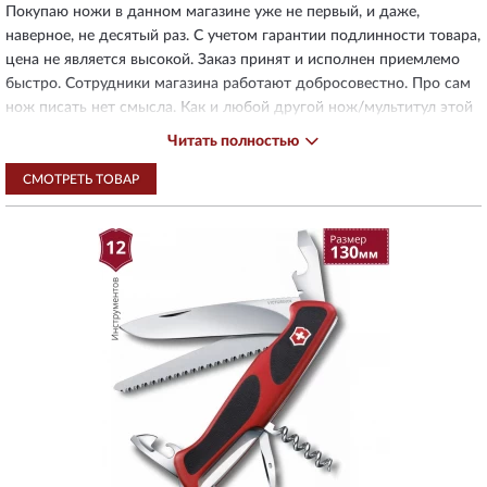
Покупаю ножи в данном магазине уже не первый, и даже,
наверное, не десятый раз. С учетом гарантии подлинности товара,
цена не является высокой. Заказ принят и исполнен приемлемо
быстро. Сотрудники магазина работают добросовестно. Про сам
нож писать нет смысла. Как и любой другой нож/мультитул этой
марки - это хорошо продуманное и качественно произведенное
Читать полностью
изделие, редкий пример высокого качества при массовом
производстве. Претензии к конкретному ножу могут быть только
СМОТРЕТЬ ТОВАР
в разрезе конкретного функционала (размера и набора
инструментов), но это все на вкус и потребности покупателя.