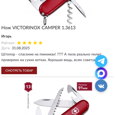
Нож VICTORINOX CAMPER 1.3613
Игорь
Рейтинг:
Дата:
31.08.2025
Штопор - спасение на пикниках! ???? А пила реально пилит,
проверено на сухих ветках. Хорошая вещь, всем советую.
СМОТРЕТЬ ТОВАР