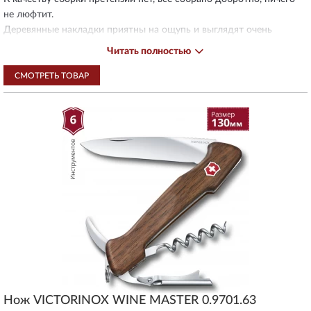
не люфтит.
Деревянные накладки приятны на ощупь и выглядят очень
эстетично. Ради этого готов был переплатить и лишиться
Читать полностью
зубочистки, булавки и пинцета (в сравнении с моделями в
пластике).
СМОТРЕТЬ ТОВАР
Быстрое оформление и доставка также порадовали, мои
комментарии к заказу учли.
Нож VICTORINOX WINE MASTER 0.9701.63