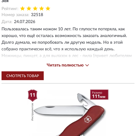
Зоя
Рейтинг:
Номер заказа:
32518
Дата:
24.07.2026
Пользовалась таким ножом 10 лет. По глупости потеряла, как
хорошо, что ещё осталась возможность заказать аналогичный.
Долго думала, не попробовать ли другую модель. Но в этой
собрано практически всё, что я использую каждый день.
Ножницы, пинцет, а для вылазок в лес - пила (привет любителям
фильма "127 часов"). Единственное, чего не хватает - пилочка для
Читать полностью
ногтей, из-за неё и заглядывалась на другие модели. Но решила
себе не изменять, взяла снова huntsman. В этом цвете получилось
СМОТРЕТЬ ТОВАР
выгоднее, и он смотрится даже привлекательнее, чем
непрозрачный. Очень довольна, была без него как без рук.