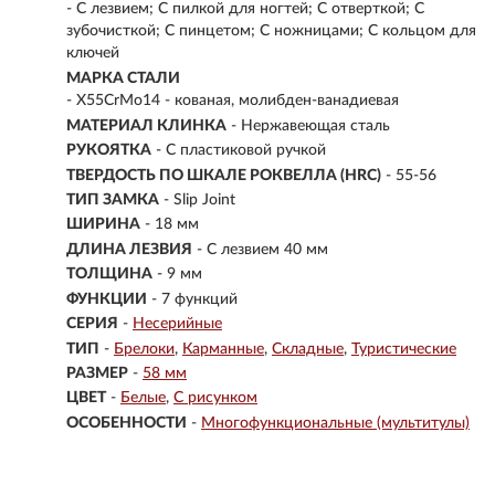
- С лезвием; С пилкой для ногтей; С отверткой; С
зубочисткой; С пинцетом; С ножницами; С кольцом для
ключей
МАРКА СТАЛИ
- X55CrMo14 - кованая, молибден-ванадиевая
МАТЕРИАЛ КЛИНКА
-
Нержавеющая сталь
РУКОЯТКА
- С пластиковой ручкой
ТВЕРДОСТЬ ПО ШКАЛЕ РОКВЕЛЛА (HRC)
- 55-56
ТИП ЗАМКА
- Slip Joint
ШИРИНА
- 18 мм
ДЛИНА ЛЕЗВИЯ
- С лезвием 40 мм
ТОЛЩИНА
- 9 мм
ФУНКЦИИ
- 7 функций
СЕРИЯ
-
Несерийные
ТИП
-
Брелоки
Карманные
Складные
Туристические
РАЗМЕР
-
58 мм
ЦВЕТ
-
Белые
С рисунком
ОСОБЕННОСТИ
-
Многофункциональные (мультитулы)