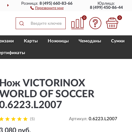
Розница:
8 (495) 660-83-66
Юрлица:
ДОСТАВИМ
ПО ВСЕЙ РОССИИ
8 (499) 450-86-44
Перезвоните мне
0
0
юкзаки
Карты
Ножницы
Чемоданы
Сумки
ертификаты
Нож VICTORINOX
WORLD OF SOCCER
0.6223.L2007
Артикул:
0.6223.L2007
(5)
3 080 руб.