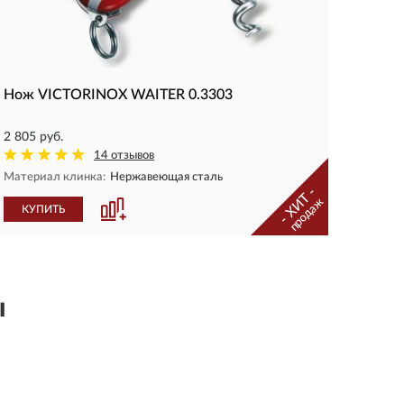
Нож VICTORINOX WAITER 0.3303
2 805 руб.
14 отзывов
Материал клинка:
Нержавеющая сталь
- ХИТ -
продаж
КУПИТЬ
ы