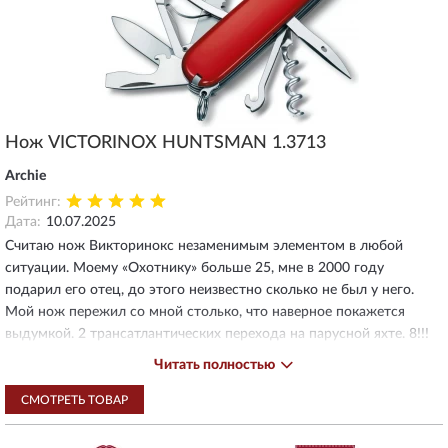
Нож VICTORINOX HUNTSMAN 1.3713
Archie
Рейтинг:
Дата:
10.07.2025
Считаю нож Викторинокс незаменимым элементом в любой
ситуации. Моему «Охотнику» больше 25, мне в 2000 году
подарил его отец, до этого неизвестно сколько не был у него.
Мой нож пережил со мной столько, что наверное покажется
выдумкой. 2 трансатлантических перехода на парусной яхте. 8!!!
Походов на яхте через Ботнический залив в Швецию.
Читать полностью
Путешествия на автомобиле Москва-Улан Батор 2016, Москва-
Владивосток 2018, поездка на рыбалку Москва-Териберка 2019 и
СМОТРЕТЬ ТОВАР
ещё десятки путешествий по центральной России. Благодаря
этому году я выжил после шторма в Ботническом заливе, когда