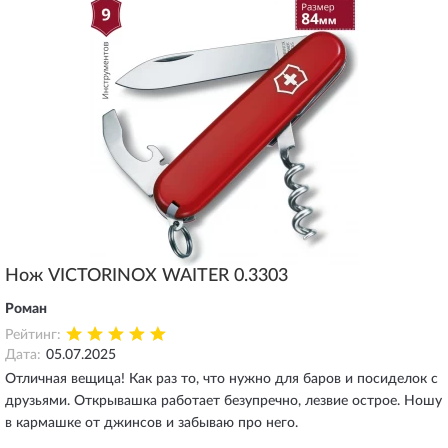
порвало парус и именно им (шилом с отверстием) мне удалось
прошить парус за сутки и дойти до места. Сотни раз он выручал
меня в самых сложных ситуациях. Моя безмерная благодарность
компании Victorinox.
Нож VICTORINOX WAITER 0.3303
Роман
Рейтинг:
Дата:
05.07.2025
Отличная вещица! Как раз то, что нужно для баров и посиделок с
друзьями. Открывашка работает безупречно, лезвие острое. Ношу
в кармашке от джинсов и забываю про него.