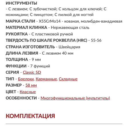
ИНСТРУМЕНТЫ
- С лезвием; С зубочисткой; С кольцом для ключей; С
ножницами; С пинцетом; С пилкой для ногтей
МАРКА СТАЛИ
- X55CrMo14 - кованая, молибден-ванадиевая
МАТЕРИАЛ КЛИНКА
-
Нержавеющая сталь
РУКОЯТКА
- С пластиковой ручкой
ТВЕРДОСТЬ ПО ШКАЛЕ РОКВЕЛЛА (HRC)
- 55-56
СТРАНА ИЗГОТОВИТЕЛЬ
- Швейцария
ДЛИНА ЛЕЗВИЯ
- С лезвием 40 мм
ТОЛЩИНА
- 9 мм
ФУНКЦИИ
- 7 функций
СЕРИЯ
-
Classic SD
ТИП
-
Брелоки
Карманные
Складные
РАЗМЕР
-
58 мм
ЦВЕТ
-
Красные
ОСОБЕННОСТИ
-
Многофункциональные (мультитулы)
КОМПЛЕКТАЦИЯ