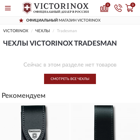
0
0
ФИЦИАЛЬНЫЙ
МАГАЗИН VICTORINOX
Д
VICTORINOX
ЧЕХЛЫ
Tradesman
ЧЕХЛЫ VICTORINOX TRADESMAN
Сейчас в этом разделе нет товаров
СМОТРЕТЬ ВСЕ ЧЕХЛЫ
Рекомендуем