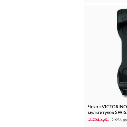
Чехол VICTORINOX
мультитулов SWIS
3 794 руб.
2 656 ру