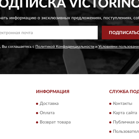
ОДПИСКА
VICTORIN
чать информацию о эксклюзивных предложениях,
поступлениях, со
ПОДПИСАТЬ
, Вы соглашаетесь с
Политикой Конфиденциальности
и
Условиями пользовани
ИНФОРМАЦИЯ
СЛУЖБА ПО
Доставка
Контакты
Оплата
Карта сайта
Возврат товара
Публичная о
Пользовател