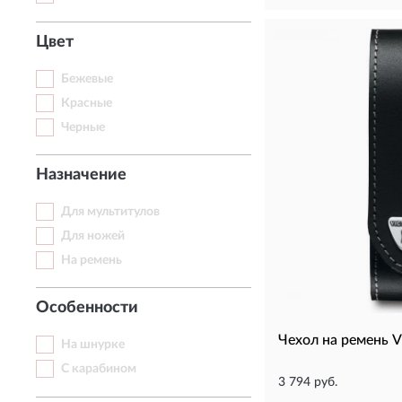
Цвет
Бежевые
Красные
Черные
Назначение
Для мультитулов
Для ножей
На ремень
Особенности
Чехол на ремень 
На шнурке
С карабином
3 794 руб.