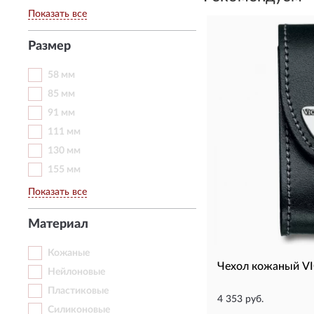
Показать все
Размер
58 мм
85 мм
91 мм
111 мм
130 мм
155 мм
Показать все
Материал
Кожаные
Чехол кожаный V
Нейлоновые
Пластиковые
4 353 руб.
Силиконовые