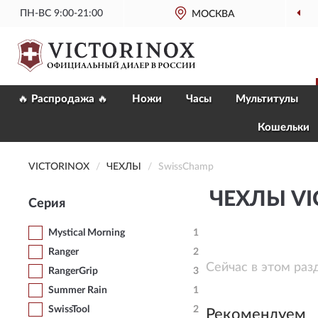
ПН-ВС 9:00-21:00
ОФИЦИАЛЬНЫЙ
МАГАЗИН VICTORINOX
МОСКВА
🔥 Распродажа 🔥
Ножи
Часы
Мультитулы
Кошельки
VICTORINOX
ЧЕХЛЫ
SwissChamp
ЧЕХЛЫ VI
Серия
Mystical Morning
1
Ranger
2
Сейчас в этом раз
RangerGrip
3
Summer Rain
1
SwissTool
2
Рекомендуем