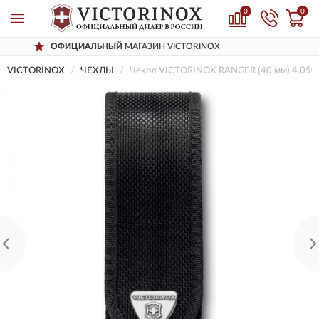
0
0
АЛЬНЫЙ
МАГАЗИН VICTORINOX
ДОСТ
VICTORINOX
ЧЕХЛЫ
Чехол VICTORINOX RANGER (40 мм) 4.050