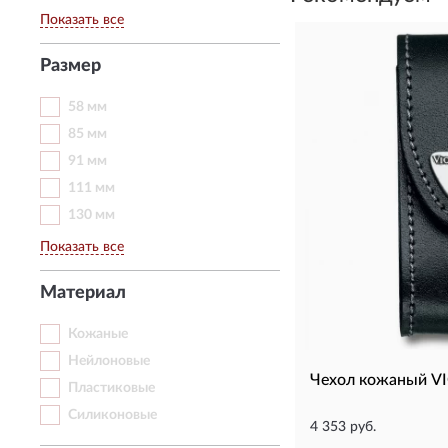
Показать все
Размер
58 мм
85 мм
91 мм
111 мм
130 мм
Показать все
Материал
Кожаные
Нейлоновые
Чехол кожаный V
Пластиковые
Силиконовые
4 353 руб.