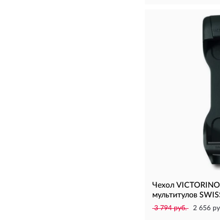
Чехол VICTORINOX
мультитулов SWIS
3 794 руб.
2 656 ру