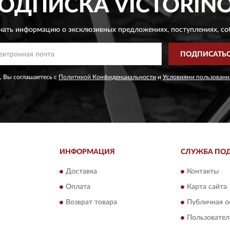
ОДПИСКА
VICTORIN
чать информацию о эксклюзивных предложениях,
поступлениях, со
ПОДПИСАТЬ
, Вы соглашаетесь с
Политикой Конфиденциальности
и
Условиями пользовани
ИНФОРМАЦИЯ
СЛУЖБА ПО
Доставка
Контакты
Оплата
Карта сайта
Возврат товара
Публичная о
Пользовател