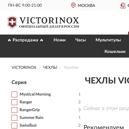
ПН-ВС 9:00-21:00
ОФИЦИАЛЬНЫЙ
МАГАЗИН VICTORINOX
МОСКВА
🔥 Распродажа 🔥
Ножи
Часы
Мультитулы
Кошельки
VICTORINOX
ЧЕХЛЫ
Rambler
ЧЕХЛЫ VI
Серия
Mystical Morning
1
Ranger
2
Сейчас в этом раз
RangerGrip
3
Summer Rain
1
SwissTool
2
Рекомендуем