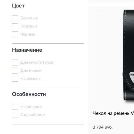
Цвет
Бежевые
Красные
Черные
Назначение
Для мультитулов
Для ножей
На ремень
Особенности
На шнурке
Чехол на ремень 
С карабином
3 794 руб.